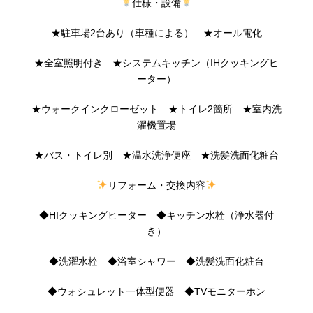
仕様・設備
★駐車場2台あり（車種による） ★オール電化
★全室照明付き ★システムキッチン（IHクッキングヒ
ーター）
★ウォークインクローゼット ★トイレ2箇所 ★室内洗
濯機置場
★バス・トイレ別 ★温水洗浄便座 ★洗髪洗面化粧台
リフォーム・交換内容
◆HIクッキングヒーター ◆キッチン水栓（浄水器付
き）
◆洗濯水栓 ◆浴室シャワー ◆洗髪洗面化粧台
◆ウォシュレット一体型便器 ◆TVモニターホン