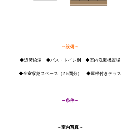
～設備～
◆追焚給湯 ◆バス・トイレ別 ◆室内洗濯機置場
◆全室収納スペース（2.5間分） ◆屋根付きテラス
～条件～
～室内写真～