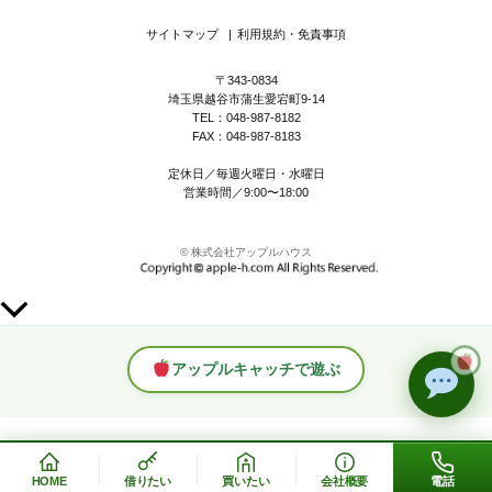
サイトマップ
|
利用規約・免責事項
〒343-0834
埼玉県越谷市蒲生愛宕町9-14
TEL：048-987-8182
FAX：048-987-8183
定休日／毎週火曜日・水曜日
営業時間／9:00〜18:00
© 株式会社アップルハウス
上
部
へ
アップルキャッチで遊ぶ
ス
ク
ロ
ー
ル
HOME
借りたい
買いたい
会社概要
電話