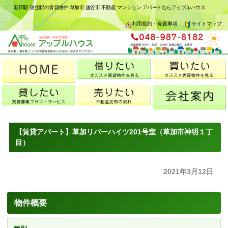
新田駅 蒲生駅の賃貸物件 草加市 越谷市 不動産 マンション アパートならアップルハウス
利用規約・免責事項
サイトマップ
【賃貸アパート】草加リバーハイツ201号室（草加市神明１丁
目）
2021年3月12日
物件概要