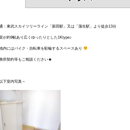
通：東武スカイツリーライン「新田駅」又は「蒲生駅」より徒歩13分
室が約9帖あり広くゆったりとした1Ktype♪
地内にはバイク・自転車を駐輪するスペースあり
務所契約等もご相談ください★
以下室内写真～