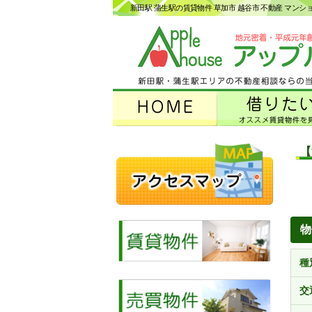
新田駅 蒲生駅の賃貸物件 草加市 越谷市 不動産 マン
【
物
種
交