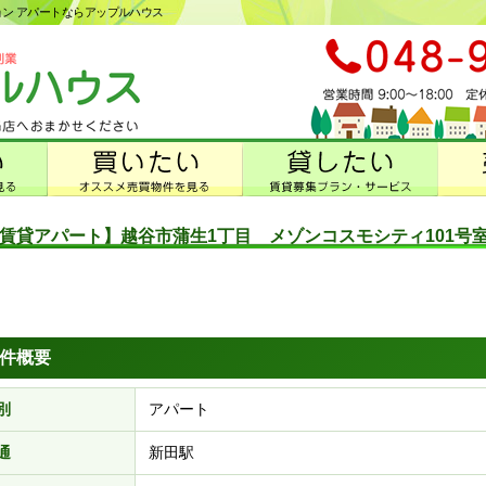
ション アパートならアップルハウス
賃貸アパート】越谷市蒲生1丁目 メゾンコスモシティ101号
件概要
別
アパート
通
新田駅