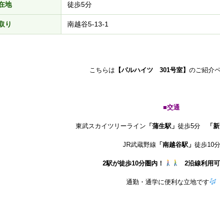
在地
徒歩5分
取り
南越谷5-13-1
こちらは
【パルハイツ 301号室】
のご紹介
■交通
東武スカイツリーライン
「蒲生駅」
徒歩5分
「新
JR武蔵野線
「南越谷駅」
徒歩10
2駅が徒歩10分圏内！
2沿線利用可
通勤・通学に便利な立地です