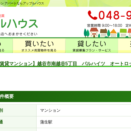
ション アパートならアップルハウス
賃貸マンション】越谷市南越谷5丁目 パルハイツ オートロッ
件概要
別
マンション
通
蒲生駅