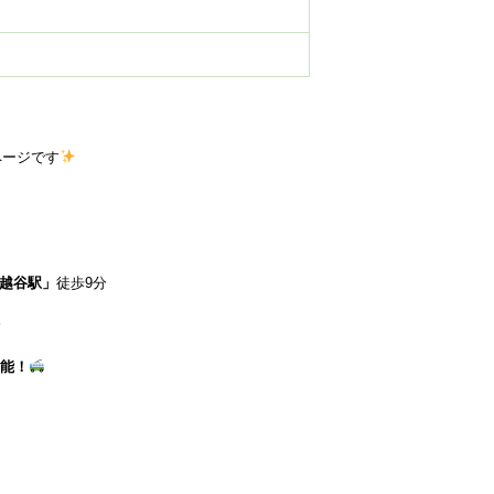
ページです
越谷駅」
徒歩9分
分
能！