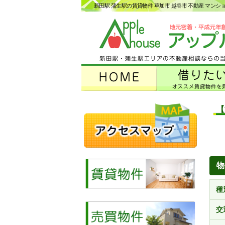
新田駅 蒲生駅の賃貸物件 草加市 越谷市 不動産 マン
【
物
種
交