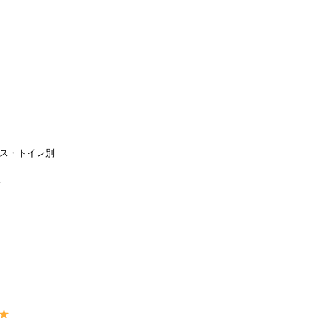
ス・トイレ別
ス