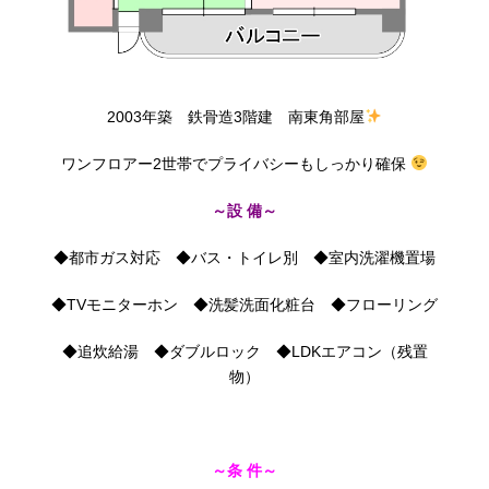
2003年築 鉄骨造3階建 南東角部屋
ワンフロアー2世帯でプライバシーもしっかり確保
～設 備～
◆都市ガス対応 ◆バス・トイレ別 ◆室内洗濯機置場
◆TVモニターホン ◆洗髪洗面化粧台 ◆フローリング
◆追炊給湯 ◆ダブルロック ◆LDKエアコン（残置
物）
～条 件～