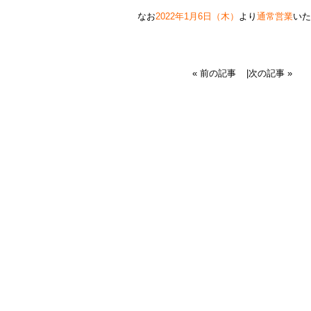
なお
2022年1月6日（木）
より
通常営業
いた
« 前の記事
|
次の記事 »