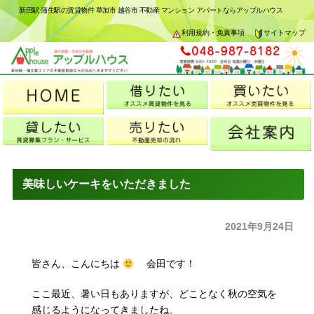
新田駅 蒲生駅の賃貸物件 草加市 越谷市 不動産 マンション アパートならアップルハウス
利用規約・免責事項
サイトマップ
美味しいケーキをいただきました
2021年9月24日
皆さん、こんにちは
会田です！
ここ最近、暑い日もありますが、どことなく秋の空気を
感じるようになってきましたね。