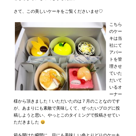
さて、この美しいケーキをご覧くださいませ♡
こちら
のケー
キは当
社にて
アパー
トを管
理させ
ていた
だいて
いるオ
ーナー
様から頂きました！いただいたのは７月のことなのです
が、あまりにも素敵で美味しくて、ぜったいブログに投
稿しようと思い、やっとこのタイミングで投稿させてい
ただきました
箱を開けた瞬間に、目にも美味しい色とりどりのケーキ