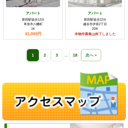
アパート
アパート
新田駅徒歩12分
新田駅徒歩22分
草加市八幡町
越谷市伊原2丁目
1K
2DK
41,000円
本物件募集は終了しました
1
2
3
…
18
次へ »