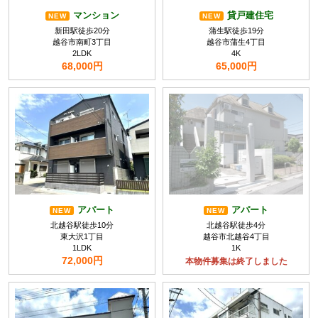
マンション
貸戸建住宅
NEW
NEW
新田駅徒歩20分
蒲生駅徒歩19分
越谷市南町3丁目
越谷市蒲生4丁目
2LDK
4K
68,000円
65,000円
アパート
アパート
NEW
NEW
北越谷駅徒歩10分
北越谷駅徒歩4分
東大沢1丁目
越谷市北越谷4丁目
1LDK
1K
72,000円
本物件募集は終了しました